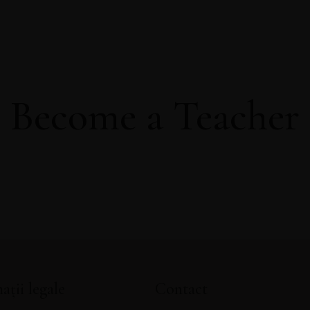
ZĂ CAPITOLUL GRATUIT DIN CARTEA PSIHOAROM
Become a Teacher
ații legale
Contact