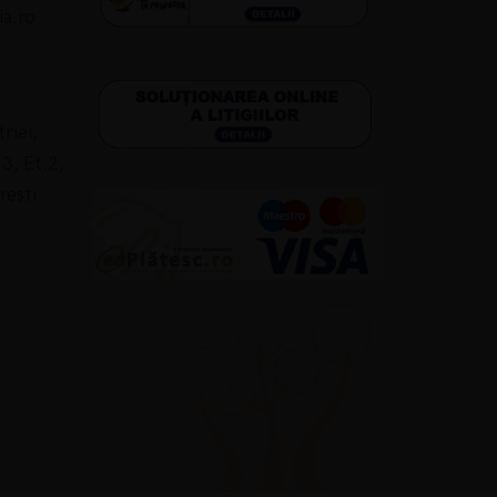
a.ro
riei,
3, Et.2,
resti