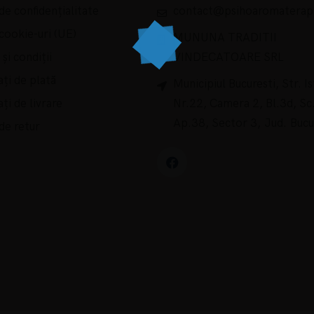
 de confidențialitate
contact@psihoaromaterapi
 cookie-uri (UE)
MUNUNA TRADITII
și condiții
VINDECATOARE SRL
ți de plată
Municipiul Bucuresti, Str. Ist
ți de livrare
Nr.22, Camera 2, Bl.3d, Sc.
Ap.38, Sector 3, Jud. Bucu
 de retur