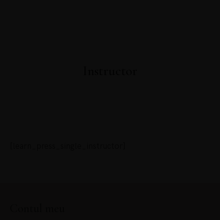
ACCESEAZĂ CAPITOLUL GRATUIT DIN CARTEA
PSIHOAROMATERAPIA
Instructor
[learn_press_single_instructor]
Contul meu