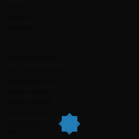
Comenzi
Descărcări
Detalii cont
Informații legale
Politica de confidențialitate
Politică cookie-uri (UE)
Termeni și condiții
Modalitați de plată
Modalitați de livrare
Politică de retur
ANPC