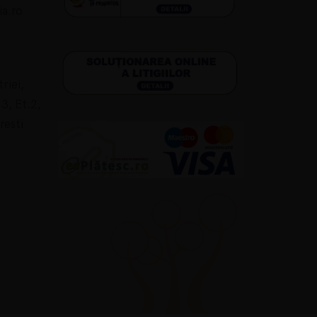
a.ro
riei,
3, Et.2,
resti