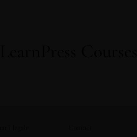
ZĂ CAPITOLUL GRATUIT DIN CARTEA PSIHOAROM
LearnPress Course
ații legale
Contact