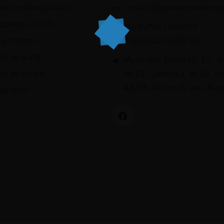
 de confidențialitate
contact@psihoaromaterapi
 cookie-uri (UE)
MUNUNA TRADITII
și condiții
VINDECATOARE SRL
ți de plată
Municipiul Bucuresti, Str. Ist
ți de livrare
Nr.22, Camera 2, Bl.3d, Sc.
Ap.38, Sector 3, Jud. Bucu
 de retur